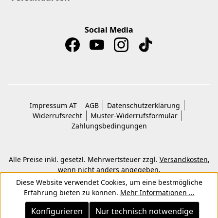
Social Media
Impressum AT
AGB
Datenschutzerklärung
Widerrufsrecht
Muster-Widerrufsformular
Zahlungsbedingungen
Alle Preise inkl. gesetzl. Mehrwertsteuer zzgl.
Versandkosten
,
wenn nicht anders angegeben.
© 2026 Copyright © Kwon KG. Alle Rechte vorbehalten.
Diese Website verwendet Cookies, um eine bestmögliche
Erfahrung bieten zu können.
Mehr Informationen ...
Konfigurieren
Nur technisch notwendige