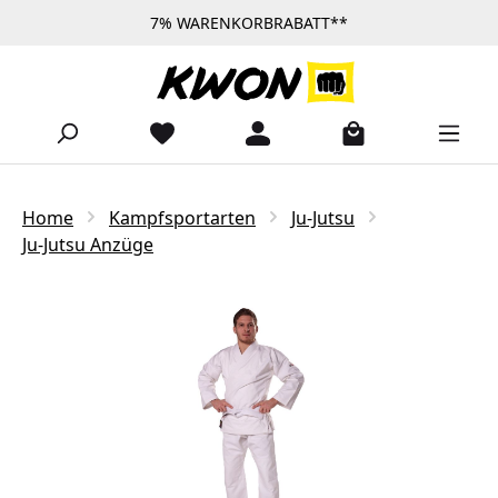
7% WARENKORBRABATT**
Zum Hauptinhalt springen
Home
Kampfsportarten
Ju-Jutsu
Ju-Jutsu Anzüge
Bildergalerie überspringen