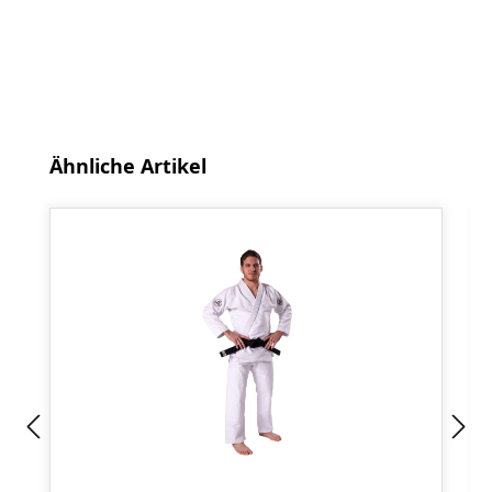
Produktgalerie überspringen
Ähnliche Artikel