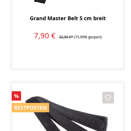
Grand Master Belt 5 cm breit
7,90 €
32,90 €*
(75.99% gespart)
Rabatt
%
RESTPOSTEN
RESTPOSTEN