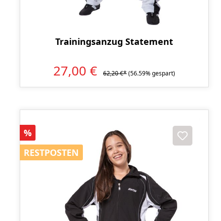
Trainingsanzug Statement
27,00 €
62,20 €*
(56.59% gespart)
Rabatt
%
RESTPOSTEN
RESTPOSTEN