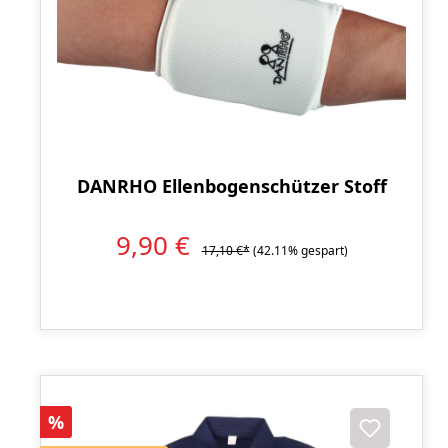
DANRHO Ellenbogenschützer Stoff
9,90 €
17,10 €*
(42.11% gespart)
Rabatt
%