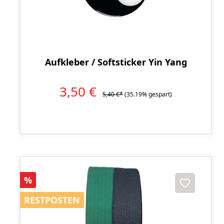
Aufkleber / Softsticker Yin Yang
3,50 €
5,40 €*
(35.19% gespart)
Rabatt
%
RESTPOSTEN
RESTPOSTEN