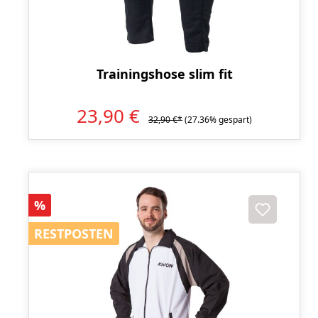
Trainingshose slim fit
23,90 €
32,90 €*
(27.36% gespart)
Rabatt
%
RESTPOSTEN
RESTPOSTEN