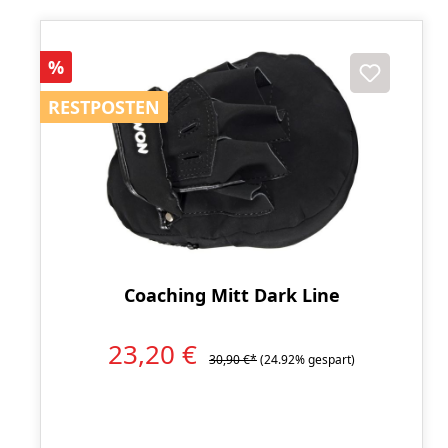
Rabatt
%
RESTPOSTEN
RESTPOSTEN
Coaching Mitt Dark Line
23,20 €
30,90 €*
(24.92% gespart)