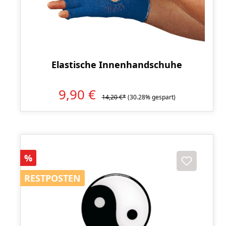
Elastische Innenhandschuhe
9,90 €
14,20 €*
(30.28% gespart)
Rabatt
%
RESTPOSTEN
RESTPOSTEN