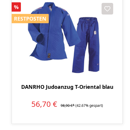
Rabatt
%
RESTPOSTEN
RESTPOSTEN
DANRHO Judoanzug T-Oriental blau
56,70 €
98,90 €*
(42.67% gespart)