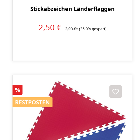
Stickabzeichen Länderflaggen
2,50 €
3,90 €*
(35.9% gespart)
Rabatt
%
RESTPOSTEN
RESTPOSTEN