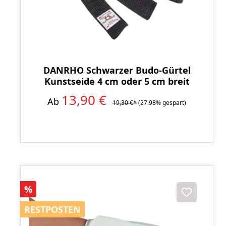
DANRHO Schwarzer Budo-Gürtel
Kunstseide 4 cm oder 5 cm breit
13,90 €
Ab
19,30 €*
(27.98% gespart)
Rabatt
%
RESTPOSTEN
RESTPOSTEN