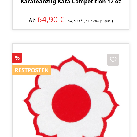
Karateanzug Kata Competition 12 oz
64,90 €
Ab
94,50 €*
(31.32% gespart)
Rabatt
%
RESTPOSTEN
RESTPOSTEN