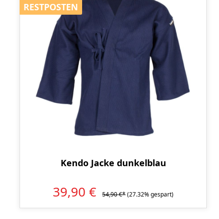
RESTPOSTEN
RESTPOSTEN
Kendo Jacke dunkelblau
39,90 €
54,90 €*
(27.32% gespart)