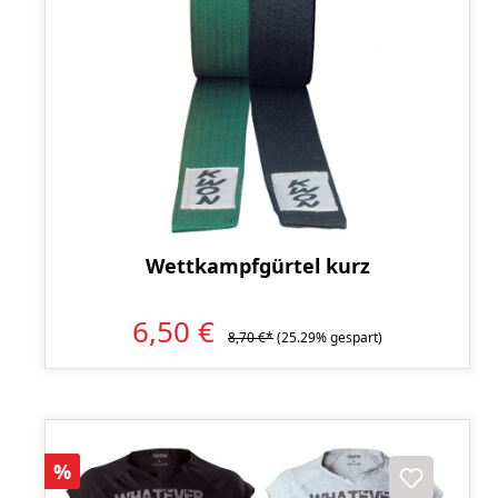
Wettkampfgürtel kurz
6,50 €
8,70 €*
(25.29% gespart)
Rabatt
%