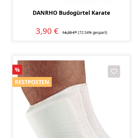
DANRHO Budogürtel Karate
3,90 €
14,20 €*
(72.54% gespart)
Rabatt
%
RESTPOSTEN
RESTPOSTEN