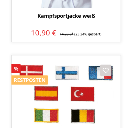
Kampfsportjacke weiß
10,90 €
14,20 €*
(23.24% gespart)
Rabatt
%
RESTPOSTEN
RESTPOSTEN