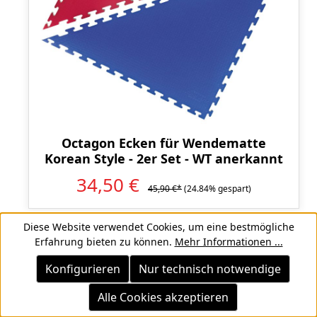
Octagon Ecken für Wendematte
Korean Style - 2er Set - WT anerkannt
34,50 €
45,90 €*
(24.84% gespart)
Diese Website verwendet Cookies, um eine bestmögliche
Erfahrung bieten zu können.
Mehr Informationen ...
Konfigurieren
Nur technisch notwendige
Rabatt
%
Alle Cookies akzeptieren
RESTPOSTEN
RESTPOSTEN