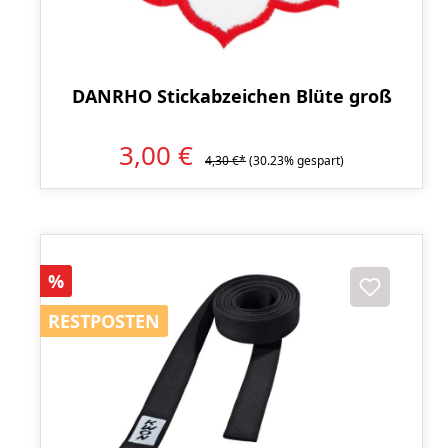
DANRHO Stickabzeichen Blüte groß
3,00 €
4,30 €*
(30.23% gespart)
Rabatt
%
RESTPOSTEN
RESTPOSTEN