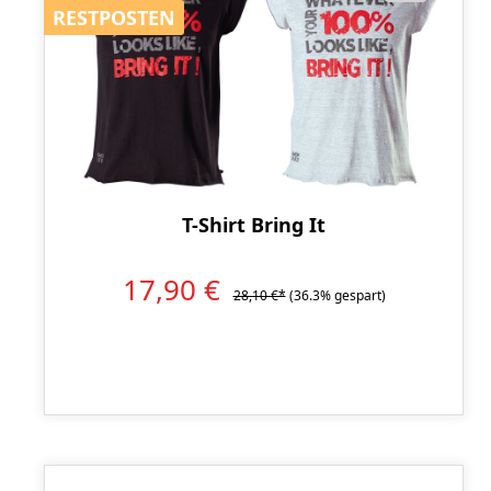
RESTPOSTEN
RESTPOSTEN
T-Shirt Bring It
17,90 €
28,10 €*
(36.3% gespart)