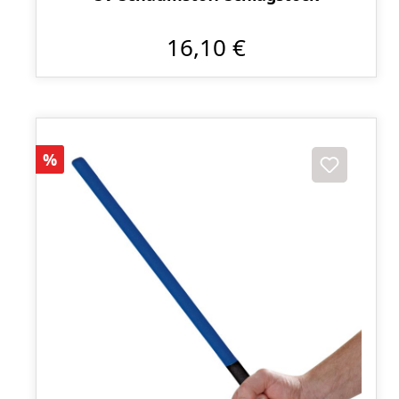
16,10 €
Rabatt
%