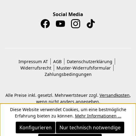
Social Media
Impressum AT
AGB
Datenschutzerklärung
Widerrufsrecht
Muster-Widerrufsformular
Zahlungsbedingungen
Alle Preise inkl. gesetzl. Mehrwertsteuer zzgl.
Versandkosten
,
wenn nicht anders angegeben.
© 2026 Copyright © Kwon KG. Alle Rechte vorbehalten.
Diese Website verwendet Cookies, um eine bestmögliche
Erfahrung bieten zu können.
Mehr Informationen ...
Konfigurieren
Nur technisch notwendige