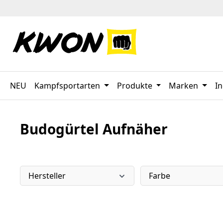
 Hauptinhalt springen
Zur Suche springen
Zur Hauptnavigation springen
NEU
Kampfsportarten
Produkte
Marken
In
Budogürtel Aufnäher
Hersteller
Farbe