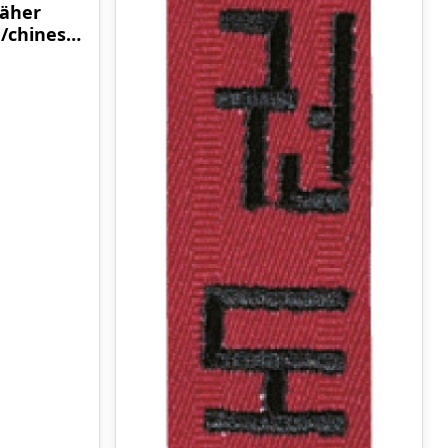
näher
/chinesis