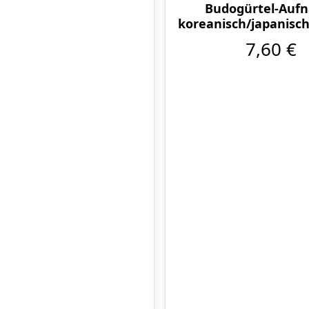
Budogürtel-Auf
koreanisch/japanisch
ch
7,60 €