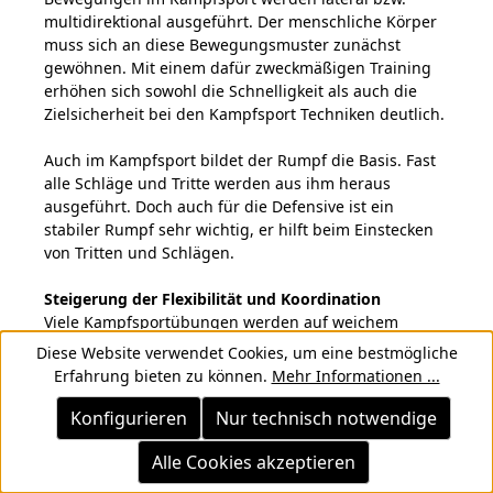
multidirektional ausgeführt. Der menschliche Körper
muss sich an diese Bewegungsmuster zunächst
gewöhnen. Mit einem dafür zweckmäßigen Training
erhöhen sich sowohl die Schnelligkeit als auch die
Zielsicherheit bei den Kampfsport Techniken deutlich.
Auch im Kampfsport bildet der Rumpf die Basis. Fast
alle Schläge und Tritte werden aus ihm heraus
ausgeführt. Doch auch für die Defensive ist ein
stabiler Rumpf sehr wichtig, er hilft beim Einstecken
von Tritten und Schlägen.
Steigerung der Flexibilität und Koordination
Viele Kampfsportübungen werden auf weichem
Untergrund ausgeführt. Dies gilt vor allem für
Diese Website verwendet Cookies, um eine bestmögliche
Sportarten wie MMA, die besonders vielseitig und
Erfahrung bieten zu können.
Mehr Informationen ...
abwechslungsreich sind. Dadurch gerät der Körper
allerdings auch vermehrt in Stress. Der Kämpfer steht
Konfigurieren
Nur technisch notwendige
teilweise auf beiden Beinen, teilweise nur auf einem
Bein, mal auf den Ballen der Füße, ein anderes Mal
Alle Cookies akzeptieren
auf den Zehen. Andere Übungen werden im Sitzen