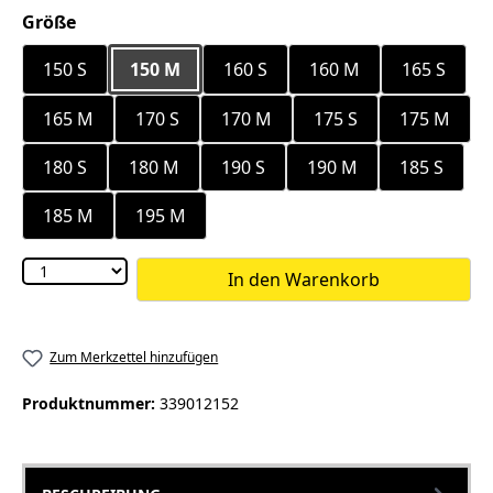
auswählen
Größe
150 S
150 M
160 S
160 M
165 S
165 M
170 S
170 M
175 S
175 M
180 S
180 M
190 S
190 M
185 S
185 M
195 M
In den Warenkorb
Zum Merkzettel hinzufügen
Produktnummer:
339012152