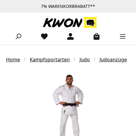
7% WARENKORBRABATT**
Zum Hauptinhalt springen
Home
Kampfsportarten
Judo
Judoanzüge
Bildergalerie überspringen