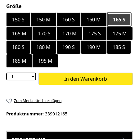
auswählen
Größe
150 S
150 M
160 S
160 M
165 S
165 M
170 S
170 M
175 S
175 M
180 S
180 M
190 S
190 M
185 S
185 M
195 M
In den Warenkorb
Zum Merkzettel hinzufügen
Produktnummer:
339012165