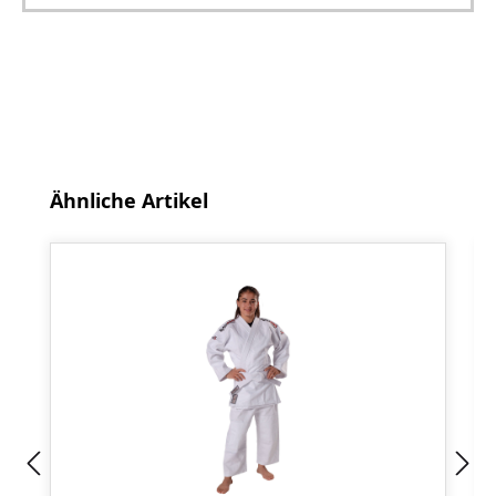
Produktgalerie überspringen
Ähnliche Artikel