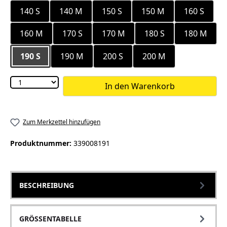
140 S
140 M
150 S
150 M
160 S
160 M
170 S
170 M
180 S
180 M
190 S
190 M
200 S
200 M
In den Warenkorb
Zum Merkzettel hinzufügen
Produktnummer:
339008191
BESCHREIBUNG
GRÖSSENTABELLE