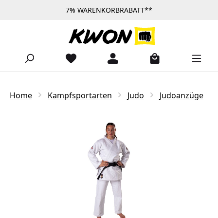
7% WARENKORBRABATT**
Zum Hauptinhalt springen
Home
Kampfsportarten
Judo
Judoanzüge
Bildergalerie überspringen