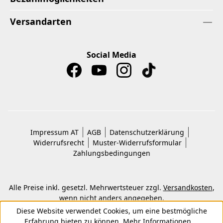
Versandarten
Social Media
Impressum AT
AGB
Datenschutzerklärung
Widerrufsrecht
Muster-Widerrufsformular
Zahlungsbedingungen
Alle Preise inkl. gesetzl. Mehrwertsteuer zzgl.
Versandkosten
,
wenn nicht anders angegeben.
© 2026 Copyright © Kwon KG. Alle Rechte vorbehalten.
Diese Website verwendet Cookies, um eine bestmögliche
Erfahrung bieten zu können.
Mehr Informationen ...