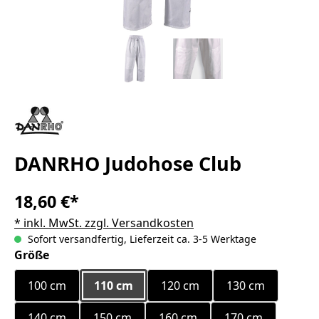
DANRHO Judohose Club
18,60 €*
* inkl. MwSt. zzgl. Versandkosten
Sofort versandfertig, Lieferzeit ca. 3-5 Werktage
auswählen
Größe
100 cm
110 cm
120 cm
130 cm
140 cm
150 cm
160 cm
170 cm