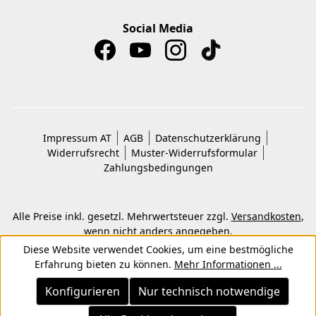
Social Media
Impressum AT
AGB
Datenschutzerklärung
Widerrufsrecht
Muster-Widerrufsformular
Zahlungsbedingungen
Alle Preise inkl. gesetzl. Mehrwertsteuer zzgl.
Versandkosten
,
wenn nicht anders angegeben.
© 2026 Copyright © Kwon KG. Alle Rechte vorbehalten.
Diese Website verwendet Cookies, um eine bestmögliche
Erfahrung bieten zu können.
Mehr Informationen ...
Konfigurieren
Nur technisch notwendige