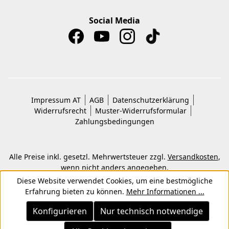
Social Media
Impressum AT
AGB
Datenschutzerklärung
Widerrufsrecht
Muster-Widerrufsformular
Zahlungsbedingungen
Alle Preise inkl. gesetzl. Mehrwertsteuer zzgl.
Versandkosten
,
wenn nicht anders angegeben.
© 2026 Copyright © Kwon KG. Alle Rechte vorbehalten.
Diese Website verwendet Cookies, um eine bestmögliche
Erfahrung bieten zu können.
Mehr Informationen ...
Konfigurieren
Nur technisch notwendige