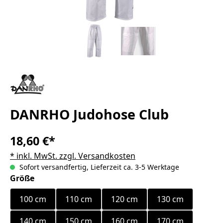
DANRHO Judohose Club
18,60 €*
* inkl. MwSt. zzgl. Versandkosten
Sofort versandfertig, Lieferzeit ca. 3-5 Werktage
auswählen
Größe
100 cm
110 cm
120 cm
130 cm
140 cm
150 cm
160 cm
170 cm