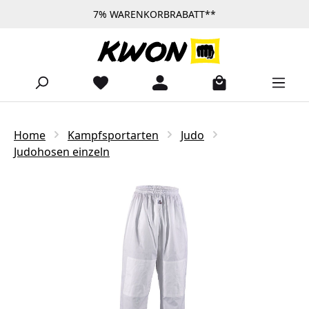
7% WARENKORBRABATT**
Zum Hauptinhalt springen
Home
Kampfsportarten
Judo
Judohosen einzeln
Bildergalerie überspringen