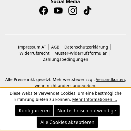
Social Media
Impressum AT
AGB
Datenschutzerklärung
Widerrufsrecht
Muster-Widerrufsformular
Zahlungsbedingungen
Alle Preise inkl. gesetzl. Mehrwertsteuer zzgl.
Versandkosten
,
wenn nicht anders angegeben.
© 2026 Copyright © Kwon KG. Alle Rechte vorbehalten.
Diese Website verwendet Cookies, um eine bestmögliche
Erfahrung bieten zu können.
Mehr Informationen ...
Konfigurieren
Nur technisch notwendige
Alle Cookies akzeptieren