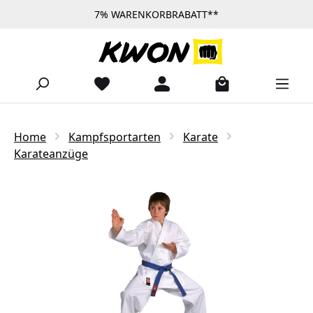
7% WARENKORBRABATT**
Zum Hauptinhalt springen
Home
Kampfsportarten
Karate
Karateanzüge
Bildergalerie überspringen