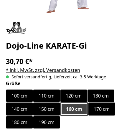
Dojo-Line KARATE-Gi
30,70 €*
* inkl. MwSt. zzgl. Versandkosten
Sofort versandfertig, Lieferzeit ca. 3-5 Werktage
auswählen
Größe
100 cm
110 cm
120 cm
130 cm
140 cm
150 cm
160 cm
170 cm
180 cm
190 cm