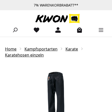
7% WARENKORBRABATT**
Zum Hauptinhalt springen
Home
Kampfsportarten
Karate
Karatehosen einzeln
Bildergalerie überspringen