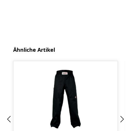
Produktgalerie überspringen
Ähnliche Artikel