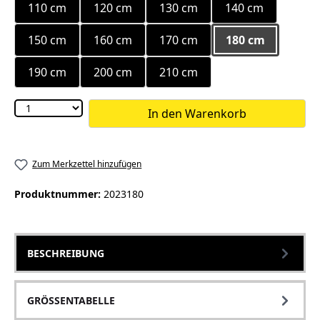
110 cm
120 cm
130 cm
140 cm
150 cm
160 cm
170 cm
180 cm
190 cm
200 cm
210 cm
In den Warenkorb
Zum Merkzettel hinzufügen
Produktnummer:
2023180
BESCHREIBUNG
GRÖSSENTABELLE