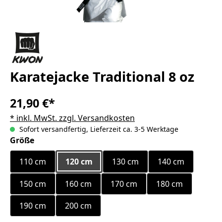
Karatejacke Traditional 8 oz
21,90 €*
* inkl. MwSt. zzgl. Versandkosten
Sofort versandfertig, Lieferzeit ca. 3-5 Werktage
auswählen
Größe
110 cm
120 cm
130 cm
140 cm
150 cm
160 cm
170 cm
180 cm
190 cm
200 cm