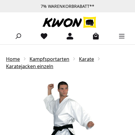
7% WARENKORBRABATT**
Zum Hauptinhalt springen
Home
Kampfsportarten
Karate
Karatejacken einzeln
Bildergalerie überspringen