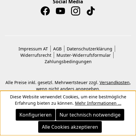
Social Media
Impressum AT
AGB
Datenschutzerklärung
Widerrufsrecht
Muster-Widerrufsformular
Zahlungsbedingungen
Alle Preise inkl. gesetzl. Mehrwertsteuer zzgl.
Versandkosten
,
wenn nicht anders angegeben.
© 2026 Copyright © Kwon KG. Alle Rechte vorbehalten.
Diese Website verwendet Cookies, um eine bestmögliche
Erfahrung bieten zu können.
Mehr Informationen ...
Konfigurieren
Nur technisch notwendige
Alle Cookies akzeptieren